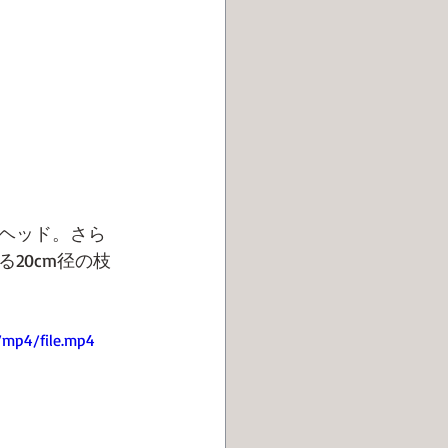
ヘッド。さら
20cm径の枝
/mp4/file.mp4