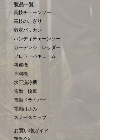
製品一覧
高枝チェーンソー
高枝のこぎり
剪定バリカン
ハンディチェーンソー
ガーデンシュレッダー
ブロワーバキューム
耕運機
草刈機
水圧洗浄機
電動一輪車
電動ドライバー
電動はさみ
​スノースコップ
お買い物ガイド
運営会社