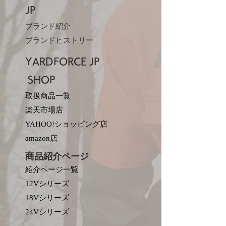
JP​
ブランド紹介
ブランドヒストリー
YARDFORCE JP​
SHOP
取扱商品一覧
楽天市場店
YAHOO!ショッピング店
amazon店
商品紹介ページ
紹介ページ一覧
12Vシリーズ
18Vシリーズ
​24Vシリーズ