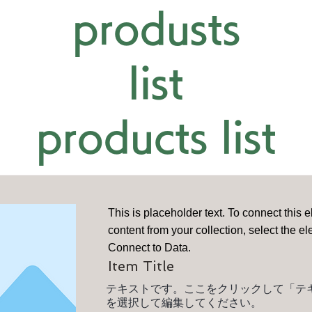
© 2014-2026 by aeroboxx Co.,Ltd
produsts
list
products list
This is placeholder text. To connect this 
content from your collection, select the e
Connect to Data.
Item Title
テキストです。ここをクリックして「テ
を選択して編集してください。