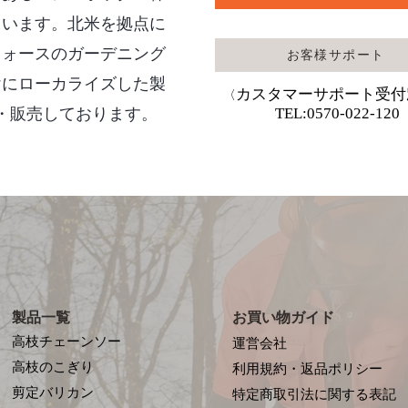
ています。北米を拠点に
フォースのガーデニング
お客様サポート
けにローカライズした製
カスタマーサポート受付
〈
・販売しております。
TEL:0570-022-120
製品一覧
お買い物ガイド
高枝チェーンソー
運営会社
高枝のこぎり
利用規約・返品ポリシー
剪定バリカン
特定商取引法に関する表記