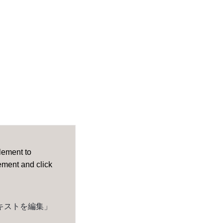
element to
lement and click
キストを編集」