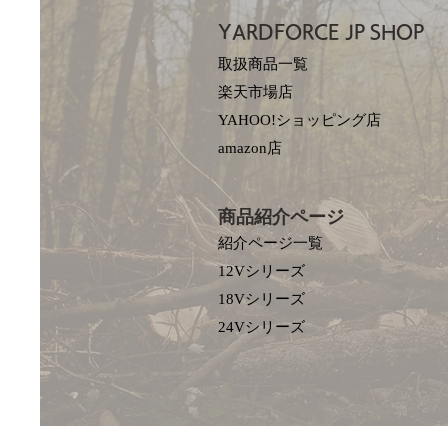
YARDFORCE JP​
SHOP
取扱商品一覧
楽天市場店
YAHOO!ショッピング店
amazon店
商品紹介ページ
紹介ページ一覧
12Vシリーズ
18Vシリーズ
​24Vシリーズ