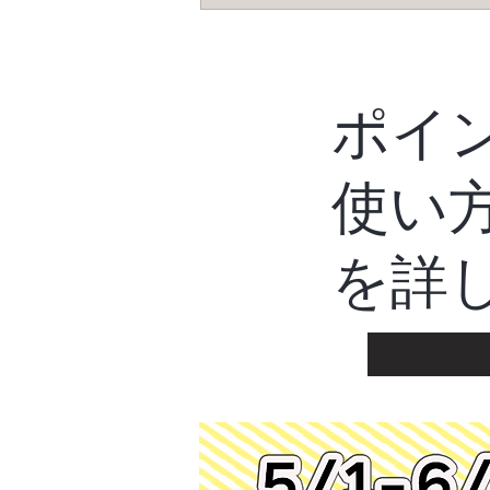
ポイ
使い
を​詳