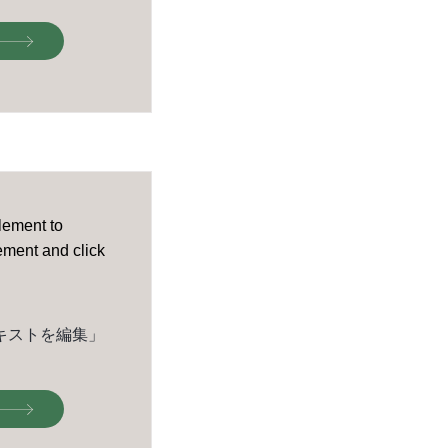
element to
lement and click
キストを編集」