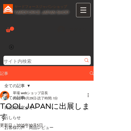
ヤードフォースジャパンショップ
YARDFORCE JAPAN SHOP
ログイン
記事
全ての記事
草場 webショップ店長
全ての記事
2025年9月29日
読了時間: 1分
TOOL JAPANに出展しま
商品開発室より
す
おしらせ
更新日：
2025年10月5日
お客様の声・商品レビュー