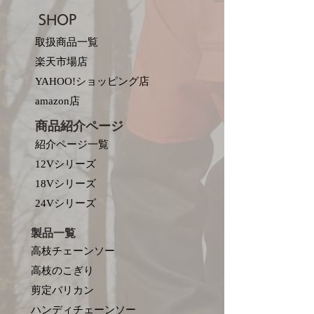
SHOP
取扱商品一覧
楽天市場店
YAHOO!ショッピング店
amazon店
商品紹介ページ
紹介ページ一覧
12Vシリーズ
18Vシリーズ
​24Vシリーズ
製品一覧
高枝チェーンソー
高枝のこぎり
剪定バリカン
ハンディチェーンソー