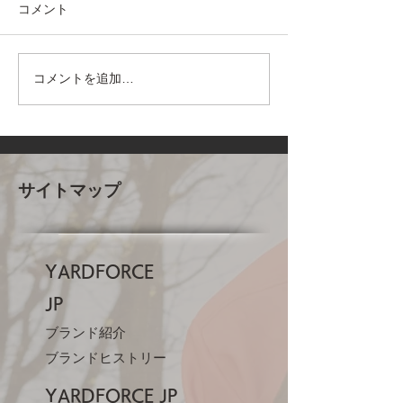
コメント
コメントを追加…
ショップチャンネルに登
AIロボット型全
場! 12Vマルチらくらくソ
機のご紹介
ー発売
サイトマップ
YARDFORCE
JP​
ブランド紹介
ブランドヒストリー
YARDFORCE JP​