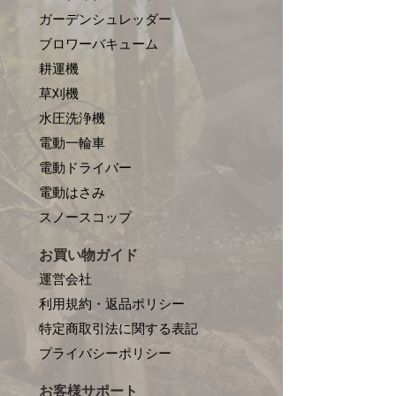
ガーデンシュレッダー
ブロワーバキューム
耕運機
草刈機
水圧洗浄機
電動一輪車
電動ドライバー
電動はさみ
​スノースコップ
お買い物ガイド
運営会社
利用規約・返品ポリシー
特定商取引法に関する表記
プライバシーポリシー
お客様サポート