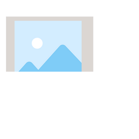
This is placeholder text. To connect this element
to content from your collection, select the element
and click Connect to Data.
Item Title
テキストです。ここをクリックし
て「テキストを編集」を選択して
編集してください。
Read More
ストアへ