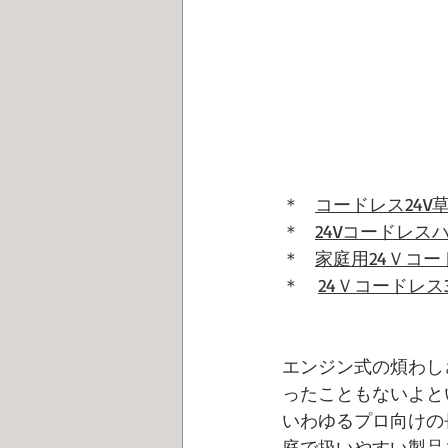
＊   
コードレス24V草刈
＊  
24Vコードレスハ
＊   
家庭用24Ｖコードレ
＊　
24Ｖコードレス3
エンジン式の煩わし
ったこともないよと
いわゆるプロ向けの
庭で扱いやすい製品