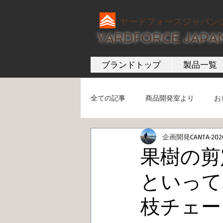
ヤードフォースジャパン
YARDFORCE JAPA
ブランドトップ
製品一覧
全ての記事
商品開発室より
お
企画開発CANTA
20
果樹の剪
といって
枝チェー