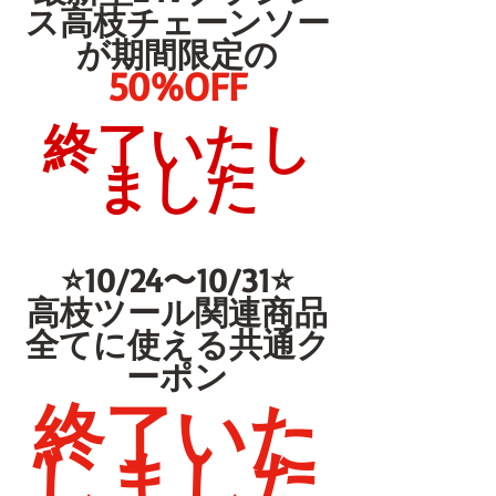
ス高枝チェーンソー
が期間限定の
50%OFF
終了いたし
ました
⭐️10/24〜10/31⭐️
高枝ツール関連商品
全てに使える共通ク
ーポン
終了いた
しました