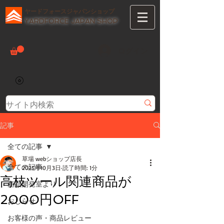
ヤードフォースジャパンショップ
YARDFORCE JAPAN SHOP
ログイン
記事
全ての記事
草場 webショップ店長
全ての記事
2025年10月3日
読了時間: 1分
高枝ツール関連商品が
商品開発室より
2000円OFF
おしらせ
お客様の声・商品レビュー