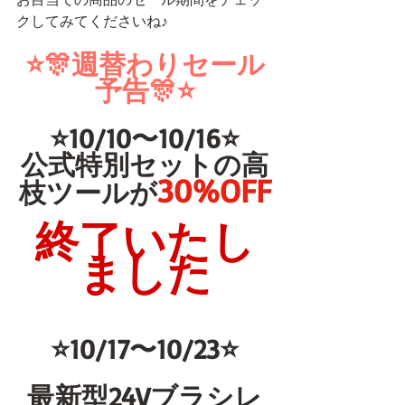
クしてみてくださいね♪
⭐️🎊週替わりセール
予告🎊⭐️
⭐️10/10〜10/16⭐️
公式特別セットの高
30%OFF
枝ツールが
終了いたし
ました
⭐️10/17〜10/23⭐️
最新型24Vブラシレ