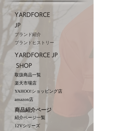
YARDFORCE
JP​
ブランド紹介
ブランドヒストリー
YARDFORCE JP​
SHOP
取扱商品一覧
楽天市場店
YAHOO!ショッピング店
amazon店
商品紹介ページ
紹介ページ一覧
12Vシリーズ