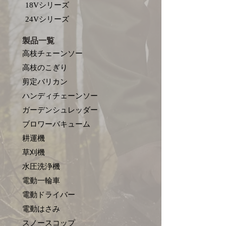
18Vシリーズ
​24Vシリーズ
製品一覧
高枝チェーンソー
高枝のこぎり
剪定バリカン
ハンディチェーンソー
ガーデンシュレッダー
ブロワーバキューム
耕運機
草刈機
水圧洗浄機
電動一輪車
電動ドライバー
電動はさみ
​スノースコップ