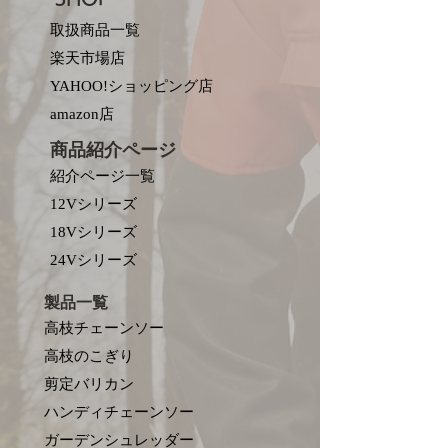
取扱商品一覧
楽天市場店
YAHOO!ショッピング店
amazon店
商品紹介ページ
紹介ページ一覧
12Vシリーズ
18Vシリーズ
​24Vシリーズ
製品一覧
高枝チェーンソー
高枝のこぎり
剪定バリカン
ハンディチェーンソー
ガーデンシュレッダー