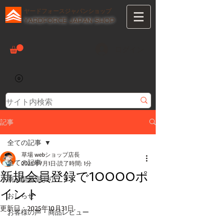
ヤードフォースジャパンショップ
YARDFORCE JAPAN SHOP
ログイン
記事
全ての記事
草場 webショップ店長
全ての記事
2025年7月1日
読了時間: 1分
新規会員登録で10000ポ
商品開発室より
イント
おしらせ
更新日：
2025年10月31日
お客様の声・商品レビュー