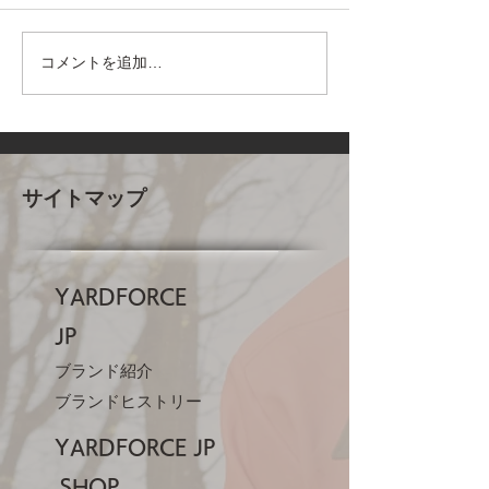
品質保証延長サービス
コメントを追加…
ポイントの貯め
方
サイトマップ
YARDFORCE
JP​
ブランド紹介
ブランドヒストリー
YARDFORCE JP​
SHOP