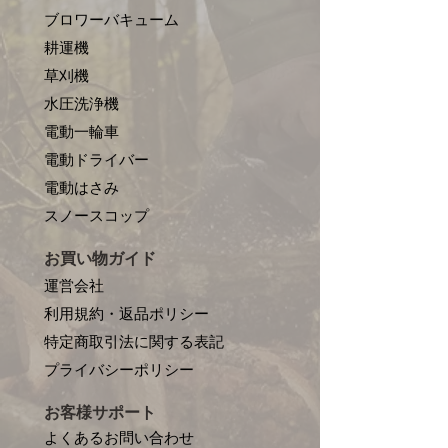
ブロワーバキューム
耕運機
草刈機
水圧洗浄機
電動一輪車
電動ドライバー
電動はさみ
​スノースコップ
お買い物ガイド
運営会社
利用規約・返品ポリシー
特定商取引法に関する表記
プライバシーポリシー
お客様サポート
よくあるお問い合わせ