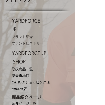
YARDFORCE
JP​
ブランド紹介
ブランドヒストリー
YARDFORCE JP​
SHOP
取扱商品一覧
楽天市場店
YAHOO!ショッピング店
amazon店
商品紹介ページ
紹介ページ一覧