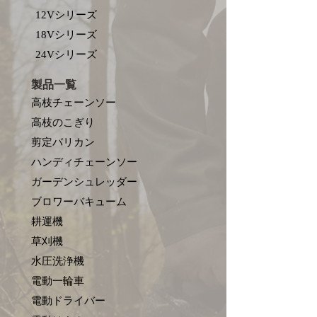
12Vシリーズ
18Vシリーズ
​24Vシリーズ
製品一覧
高枝チェーンソー
高枝のこぎり
剪定バリカン
ハンディチェーンソー
ガーデンシュレッダー
ブロワーバキューム
耕運機
草刈機
水圧洗浄機
電動一輪車
電動ドライバー