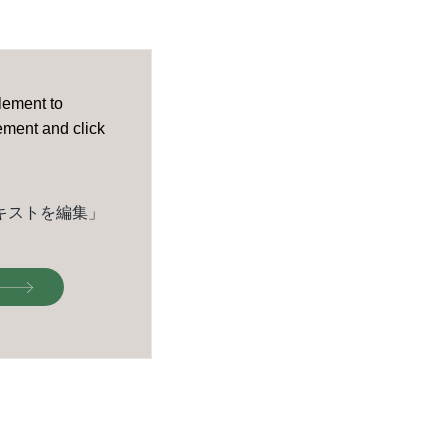
element to
lement and click
キストを編集」