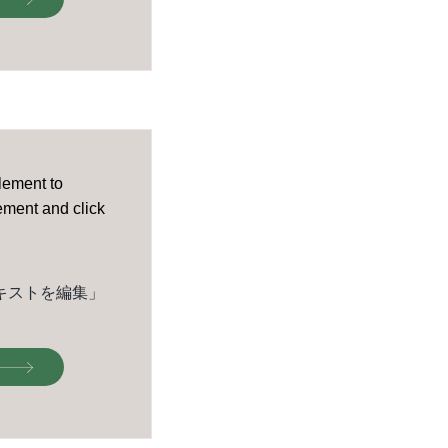
element to
lement and click
キストを編集」