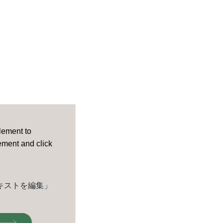
element to
lement and click
キストを編集」