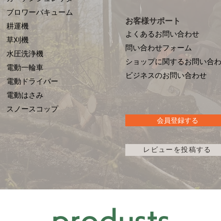
ブロワーバキューム
お客様サポート
耕運機
よくあるお問い合わせ
草刈機
問い合わせフォーム
水圧洗浄機
ショップに関するお問い合
電動一輪車
​ビジネスのお問い合わせ
電動ドライバー
電動はさみ
​スノースコップ
会員登録する
レビューを投稿する
© 2014-2026 by aeroboxx Co.,Ltd
produsts