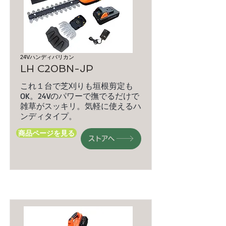
24Vハンディバリカン
LH C20BN-JP
これ１台で芝刈りも垣根剪定も
OK。24Vのパワーで撫でるだけで
雑草がスッキリ。気軽に使えるハ
ンディタイプ。
商品ページを見る
ストアへ