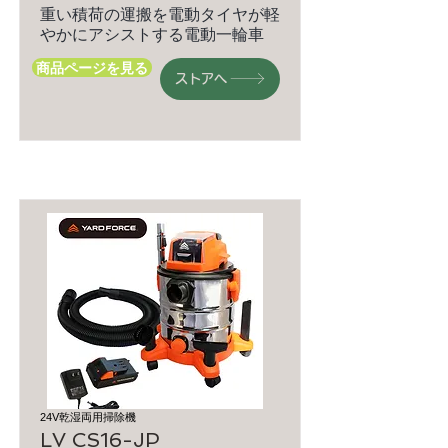
重い積荷の運搬を電動タイヤが軽
やかにアシストする電動一輪車
商品ページを見る
ストアへ
24V乾湿両用掃除機
LV CS16-JP