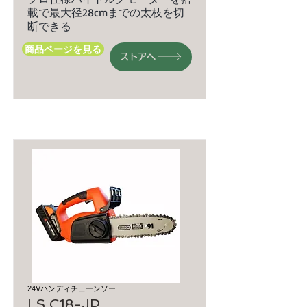
載で最大径28cmまでの太枝を切
断できる
商品ページを見る
ストアへ
24Vハンディチェーンソー
LS C18-JP