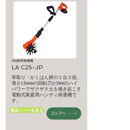
24V除草耕運機
LA C25-JP
草取り・かくはん耕の１台２役。
薄さ1.5mmの回転刃が24Vのハイ
パワーでザクザク土を掻き起こす
電動式家庭用ハンディ耕運機で
す。
商品ページを見る
ストアへ