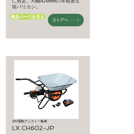
に剪定。刈幅425mmの本格派生
垣バリカン。
商品ページを見る
ストアへ
24V電動アシスト一輪車
LX CH602-JP