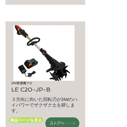
24V耕運機プロ
LE C20-JP-B
３方向に向いた回転刃が24Vのハ
イパワーでザクザク土を耕しま
す。
商品ページを見る
ストアへ