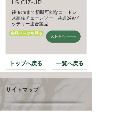
LS C17-JP
径18cmまで切断可能なコードレ
ス高枝チェーンソー 共通24Vバ
ッテリー適合製品
商品ページを見る
ストアへ
トップへ戻る
一覧へ戻る
サイトマップ
YARDFORCE
JP​