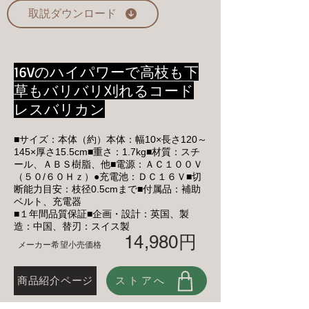
取説ダウンロード
16Vのハイパワーで高枝も下
草もバリバリ刈れるコード
レスバリカン
■サイズ：本体（約）本体：幅10×長さ120～
145×厚さ15.5cm■重さ：1.7kg■材質：スチ
ール、ＡＢＳ樹脂、他■電源：ＡＣ１００Ｖ
（５０/６０Ｈｚ）●充電池：ＤＣ１６Ｖ■切
断能力目安：枝径0.5cmまで■付属品：補助
ベルト、充電器
■１年間品質保証■企画・設計：英国、製
造：中国、替刃：スイス製
14,980円
メーカー希望小売価格
商品紹介ページ
ストアへ