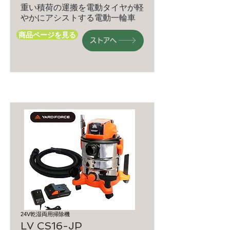
重い積荷の運搬を電動タイヤが軽
やかにアシストする電動一輪車
商品ページを見る
ストアへ
24V乾湿両用掃除機
LV CS16-JP