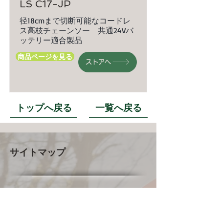
LS C17-JP
径18cmまで切断可能なコードレ
ス高枝チェーンソー 共通24Vバ
ッテリー適合製品
商品ページを見る
ストアへ
トップへ戻る
一覧へ戻る
サイトマップ
YARDFORCE
JP​