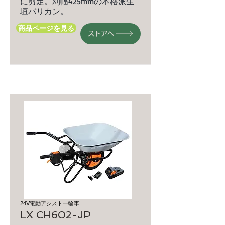
に剪定。刈幅425mmの本格派生
垣バリカン。
商品ページを見る
ストアへ
24V電動アシスト一輪車
LX CH602-JP