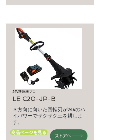
24V耕運機プロ
LE C20-JP-B
３方向に向いた回転刃が24Vのハ
イパワーでザクザク土を耕しま
す。
商品ページを見る
ストアへ