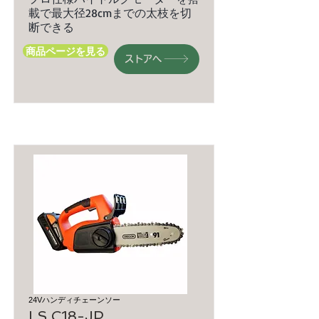
載で最大径28cmまでの太枝を切
断できる
商品ページを見る
ストアへ
24Vハンディチェーンソー
LS C18-JP