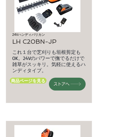
24Vハンディバリカン
LH C20BN-JP
これ１台で芝刈りも垣根剪定も
OK。24Vのパワーで撫でるだけで
雑草がスッキリ。気軽に使えるハ
ンディタイプ。
商品ページを見る
ストアへ