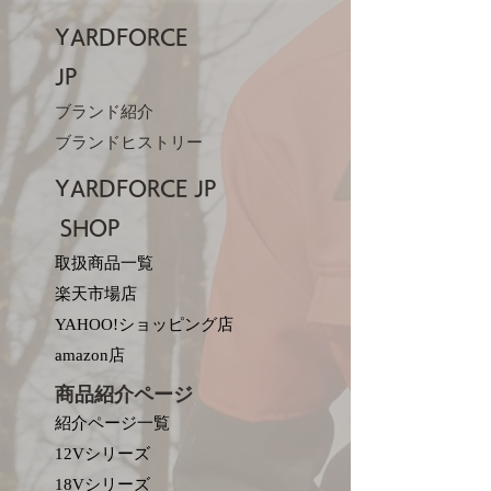
YARDFORCE
JP​
ブランド紹介
ブランドヒストリー
YARDFORCE JP​
SHOP
取扱商品一覧
楽天市場店
YAHOO!ショッピング店
amazon店
商品紹介ページ
紹介ページ一覧
12Vシリーズ
18Vシリーズ