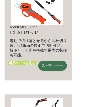
12V電動高枝切りバサミ
LX AFP1-JP
電動で切り落とせるから高枝切り
鋏。径1.5cmの枝まで切断可能。
枝キャッチ刃を搭載で果実の収穫
も可能。
製品ページを見る
ストアへ