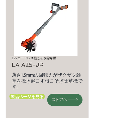
12Vコードレス根こそぎ除草機
LA A25-JP
薄さ1.5mmの回転刃がザクザク雑
草を掻き起こす根こそぎ除草機で
す。
製品ページを見る
ストアへ