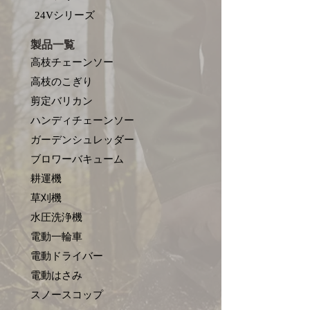
​24Vシリーズ
製品一覧
高枝チェーンソー
高枝のこぎり
剪定バリカン
ハンディチェーンソー
ガーデンシュレッダー
ブロワーバキューム
耕運機
草刈機
水圧洗浄機
電動一輪車
電動ドライバー
電動はさみ
​スノースコップ