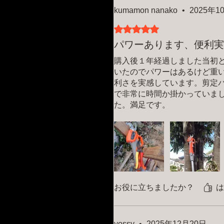
kumamon nanako
•
2025年1
5つ星のうち5と評価されてい
パワーあります、便利実
購入後１年経過しました当初
いたのでパワーはあるけど重
利さを実感しています。剪定
で非常に時間か掛かっていま
た。満足です。
購入後10ヶ月程経過しだ頃、
ころ、気持ち良く修理（結果
不満はありません。
お役に立ちましたか？
は
yossy
•
2025年12月20日