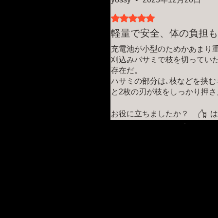
5つ星のうち5と評価されてい
軽量で安全、体の負担も
充電池が小型のためかあまり
刈込みバサミで枝を切ってい
存在だ。
ハサミの部分は､枝などを挟む
と2枚の刃が枝をしっかり押
てくれる。その断面は垂直で
ないので思う様に切れず断面
お役に立ちましたか？
は
安全に使用できるため、心強