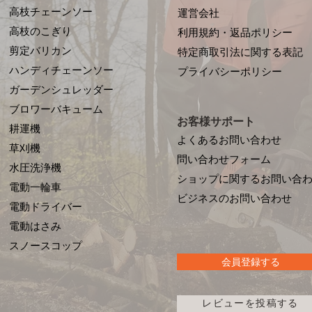
高枝チェーンソー
運営会社
高枝のこぎり
利用規約・返品ポリシー
剪定バリカン
特定商取引法に関する表記
ハンディチェーンソー
プライバシーポリシー
ガーデンシュレッダー
ブロワーバキューム
お客様サポート
耕運機
よくあるお問い合わせ
草刈機
問い合わせフォーム
水圧洗浄機
ショップに関するお問い合
電動一輪車
​ビジネスのお問い合わせ
電動ドライバー
電動はさみ
​スノースコップ
会員登録する
レビューを投稿する