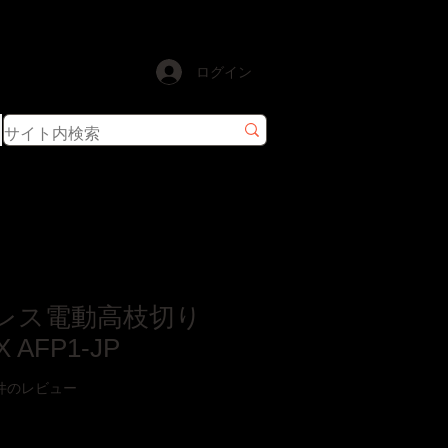
ログイン
ドレス電動高枝切り
AFP1-JP
ーに基づき、5つ星中5.0です。
| 2件のレビュー