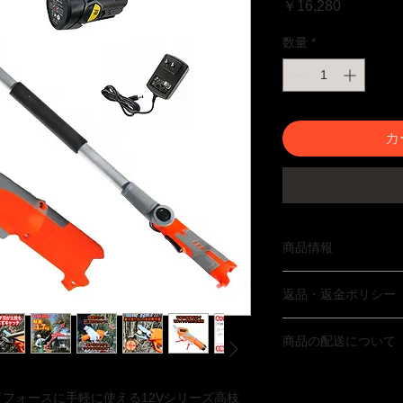
価格
￥16,280
数量
*
カ
商品情報
●セット内容：本体、
返品・返金ポリシー
個、充電器(100V
ー仕様：12Vリチウ
品質には万全を期し
約120分 ●稼働時間
商品の配送について
などあった場合は商
6cm ●最大切断能力：
返品をお受けいたし
お届けまでに２〜５
750g、ポール800g
送料をご負担いただ
より３日以降のお日
体最長サイズ約217cm
フォースに手軽に使える12Vシリーズ高枝
の製品に限ります。