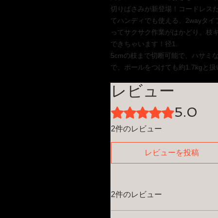
切りばさみが新登場！コードレス
てハンディでも使える、2wayタ
ってサクサク作業がはかどり。枝
できちゃいます！径1.
5cmの枝まで切断可能で、ハサミな
で、ポールをつけても約1.7kg
レビュー
5.0
5つ星のうち5と評価されてい
2件のレビュー
レビューを投稿
2件のレビュー