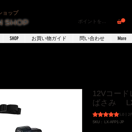
ショップ
N SHOP
ポイントを表示
SHOP
お買い物ガイド
問い合わせ
More
12Vコー
ばさみ LX 
評価は2件のレビュ
5.0 
SKU： LX-AFP1-JP