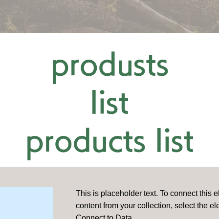
© 2014-2026 by aeroboxx Co.,Ltd
produsts
list
products list
This is placeholder text. To connect this 
content from your collection, select the e
Connect to Data.