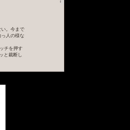
ない。今まで
助っ人の様な
イッチを押す
ッと裁断し
動いて安定し
電動ハサミは