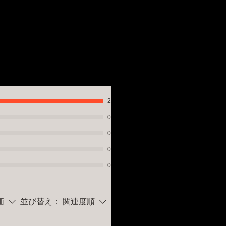
い。
作動防止安全機能Ｗスイッチ ●日本
ます。
の期間中は10日ほどかかることがご
間保証書付 ■企画アメリカ、中国
についてはホームページのお知らせ
2
0
0
0
0
価
並び替え：
関連度順