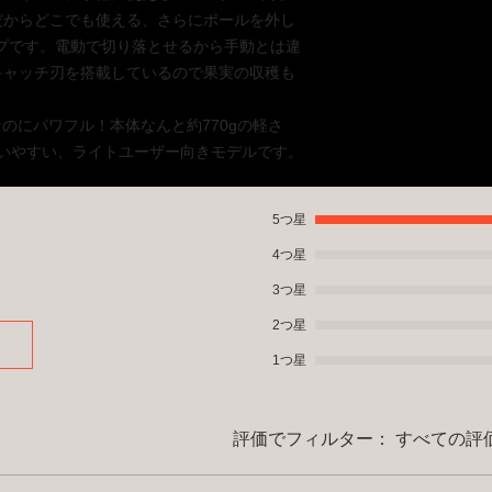
お問い合わせくださ
ドル角度調節可 ●誤
だからどこでも使える、さらにポールを外し
みとさせていただき
お盆・年末年始休業
語取扱説明書及び1年
イプです。電動で切り落とせるから手動とは違
ざいます。休業期間
製
キャッチ刃を搭載しているので果実の収穫も
をご覧ください。
のにパワフル！本体なんと約770gの軽さ
と扱いやすい、ライトユーザー向きモデルです。
5つ星
ます。
4つ星
3つ星
2つ星
1つ星
評価でフィルター：
すべての評