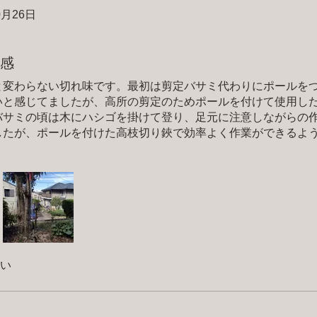
0月26日
ます。
感
と変わらない切れ味です。最初は剪定バサミ代わりにポールを
いと感じてましたが、高所の剪定のためポールを付けて使用し
バサミの頃は木にハシゴを掛けて登り、足元に注意しながらの
したが、ポールを付けた高枝切り鋏で効率よく作業ができるよ
ハサミが閉じたまま開かない状態が発生しましたが、ショップ
的には新品に交換）対応して頂きました。プロではないので電
い