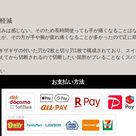
ます。
軽減
重みは感じない。そのため長時間使っても手が痛くなることは
たが、その方が手や腕が疲れ痛くなることが多かったので正に
ギザギザの付いた刃が2枚と切り刃1枚で構成されており、ス
さえてから切断されるので切断したい箇所がブレることなくスパ
毛羽立ちもなく綺麗だ。刈込みバサミで切るとどうしても枝が
が斜めになってしまい危険なこともある。それを考えるとこの
い
い片腕になってくれそうだ。
​お支払い方法