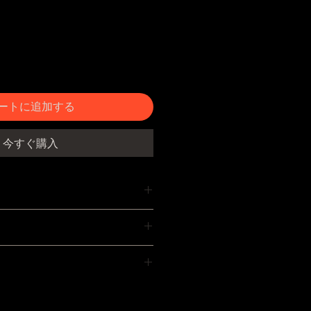
ートに追加する
今すぐ購入
12Vリチウムイオンバッテリー1
用)、ポール（肩ベルト付）●バッテリ
ムイオンバッテリー●フル充電時間：
ておりますが、商品に破損・不具合
(無負荷作動時)：約30分 ●刃渡り：
品到着後8日以内にご連絡いただき
生木1.5cmΦ ●重量：本体約
ます。お客様都合による返品の場合
営業日。着日・時間の指定は注文日
、バッテリー180g、組立時1.7kg●本
く場合がございます。返品は未使用
付で承ります。お急ぎの場合は別途
(伸縮式150-217cm)●ポールハン
返金は商品の返送をもってお振込の