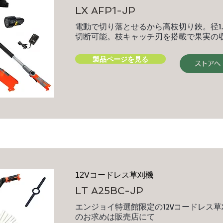
LX AFP1-JP
電動で切り落とせるから高枝切り鋏。径1.
切断可能。枝キャッチ刃を搭載で果実の
製品ページを見る
ストアへ
12Vコードレス草刈機
LT A25BC-JP
エンジョイ特選館限定の12Vコードレス
のお求めは販売店にて