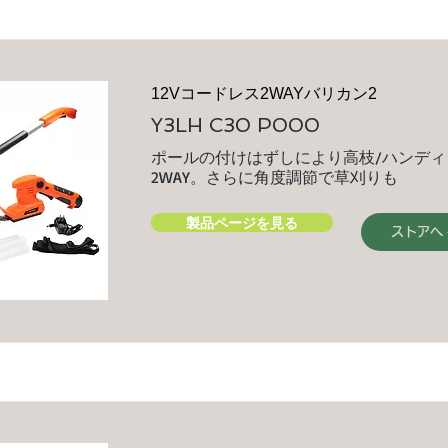
12Vコードレス2WAYバリカン2
Y3LH C30 P000
ポールの付けはずしにより高枝/ハンデ
2WAY。さらに角度調節で草刈りも
製品ページを見る
ストアへ