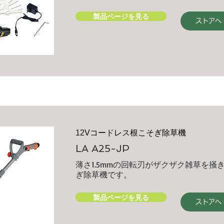
製品ページを見る
ストアへ
12Vコードレス根こそぎ除草機
LA A25-JP
薄さ1.5mmの回転刃がザクザク雑草を掻
ぎ除草機です。
製品ページを見る
ストアへ