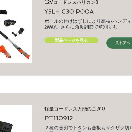
12Vコードレスバリカン3
Y3LH C30 P00A
ポールの付けはずしにより高枝/ハンデ
2WAY。さらに角度調節で草刈りも
製品ページを見る
ストアへ
軽量コードレス万能のこぎり
PT110912
２種の替刃でトタンも合板もザクザク切