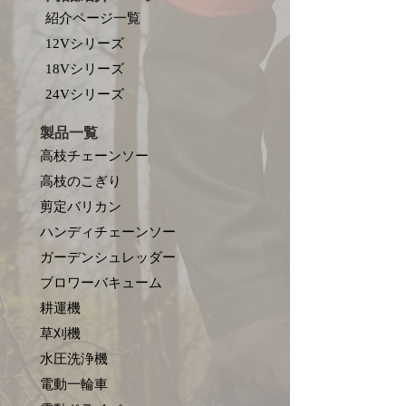
紹介ページ一覧
12Vシリーズ
18Vシリーズ
​24Vシリーズ
製品一覧
高枝チェーンソー
高枝のこぎり
剪定バリカン
ハンディチェーンソー
ガーデンシュレッダー
ブロワーバキューム
耕運機
草刈機
水圧洗浄機
電動一輪車