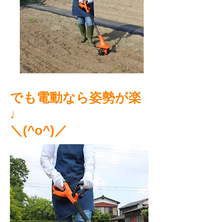
でも電動なら姿勢が楽
♩
＼(^o^)／