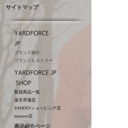
サイトマップ
YARDFORCE
JP​
ブランド紹介
ブランドヒストリー
YARDFORCE JP​
SHOP
取扱商品一覧
楽天市場店
YAHOO!ショッピング店
amazon店
商品紹介ページ