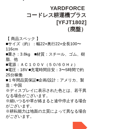
YARDFORCE
コードレス耕運機プラス
[YFJT1802]
（廃盤）
【 商品スペック 】
■サイズ（約）：幅22×奥行22×全長100〜
116cm
■重さ：3.8kg ■材質：スチール、ゴム、樹
脂、他
■電源：ＡＣ１００Ｖ（５０/６０Ｈｚ）
■電圧
：18V ■充電時間目安：3〜5時間で約
25分稼働
■１年間品質保証
■企画/設計：アメリカ、製
造：中国
※ディスプレイに表示された色とは、若干異
なる場合がございます。
※細いつるや草が絡まると途中停止する場合
がございます。
​※耕耘能力は地面の土質によって異なる場合
がございます。
後続機はこちら