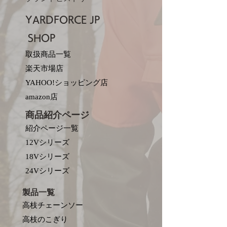
YARDFORCE JP​
SHOP
取扱商品一覧
楽天市場店
YAHOO!ショッピング店
amazon店
商品紹介ページ
紹介ページ一覧
12Vシリーズ
18Vシリーズ
​24Vシリーズ
製品一覧
高枝チェーンソー
高枝のこぎり