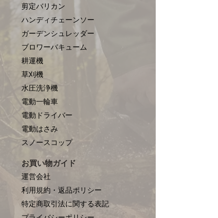
剪定バリカン
ハンディチェーンソー
ガーデンシュレッダー
ブロワーバキューム
耕運機
草刈機
水圧洗浄機
電動一輪車
電動ドライバー
電動はさみ
​スノースコップ
お買い物ガイド
運営会社
利用規約・返品ポリシー
特定商取引法に関する表記
プライバシーポリシー