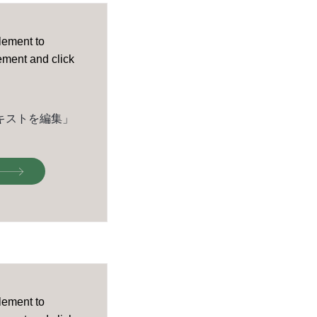
element to
lement and click
キストを編集」
element to