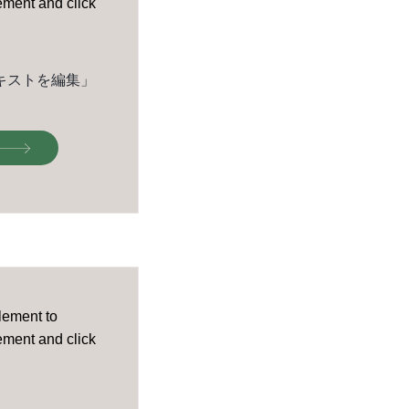
lement and click
キストを編集」
element to
lement and click