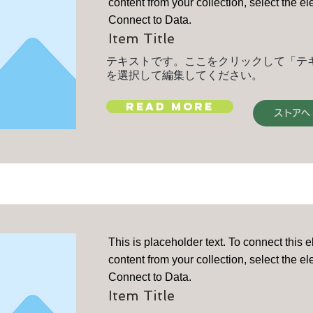
content from your collection, select the e
Connect to Data.
Item Title
テキストです。ここをクリックして「テ
を選択して編集してください。
Read More
ストアへ
This is placeholder text. To connect this 
content from your collection, select the e
Connect to Data.
Item Title