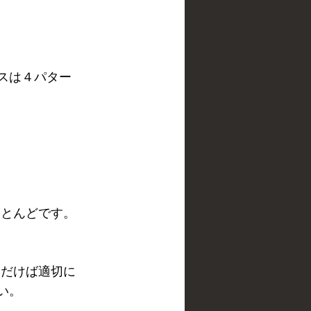
スは４パター
ほとんどです。
ただけば適切に
い。