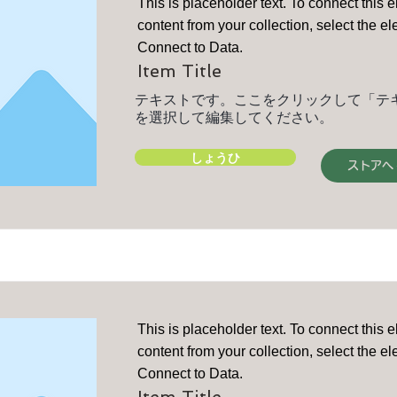
This is placeholder text. To connect this 
content from your collection, select the e
Connect to Data.
Item Title
テキストです。ここをクリックして「テ
を選択して編集してください。
しょうひ
ストアへ
This is placeholder text. To connect this 
content from your collection, select the e
Connect to Data.