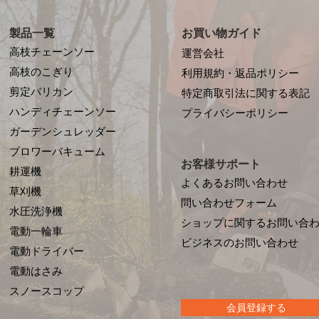
製品一覧
お買い物ガイド
高枝チェーンソー
運営会社
高枝のこぎり
利用規約・返品ポリシー
剪定バリカン
特定商取引法に関する表記
ハンディチェーンソー
プライバシーポリシー
ガーデンシュレッダー
ブロワーバキューム
お客様サポート
耕運機
よくあるお問い合わせ
草刈機
問い合わせフォーム
水圧洗浄機
ショップに関するお問い合
電動一輪車
​ビジネスのお問い合わせ
電動ドライバー
電動はさみ
​スノースコップ
会員登録する