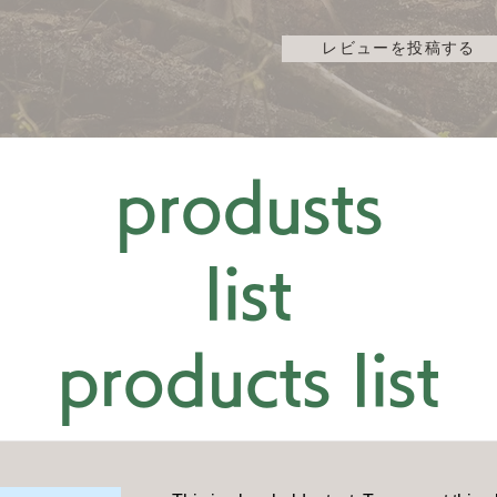
レビューを投稿する
© 2014-2026 by aeroboxx Co.,Ltd
produsts
list
products list