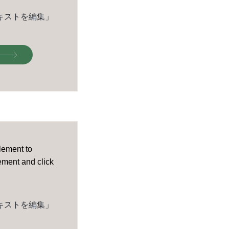
キストを編集」
element to
lement and click
キストを編集」