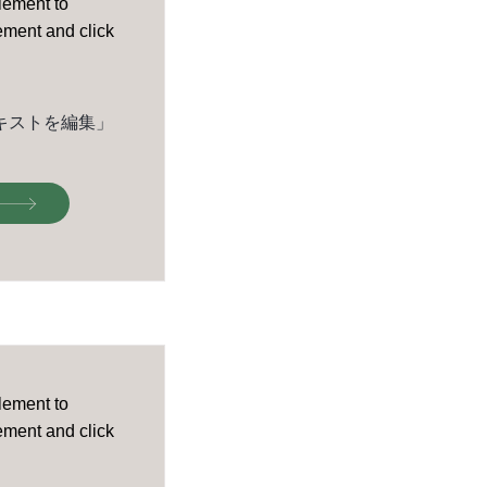
element to
lement and click
キストを編集」
element to
lement and click