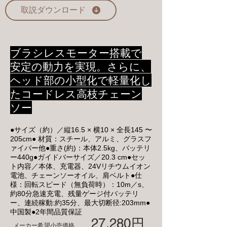
取説ダウンロード
ブラシレスモーター搭載で
安定の動力を実現。さらに、
ヘッド部の小型化で軽量化し
たコードレス高枝チェーン
ソー
●サイズ（約）／縦16.5 × 横10 × 全長145 〜
205cm● 材質：スチール、アルミ、グラスフ
ァイバー他●重さ(約)：本体2.5kg、バッテリ
ー440g●ガイドバーサイズ／20.3 cm●セッ
ト内容／本体、充電器、24Vリチウムイオン
電池、チェーンソーオイル、肩ベルト●仕
様：回転スピード（無負荷時）：10m／s、
約80分急速充電、残量ゲージ付バッテリ
ー、連続稼動:約35分、最大切断径:203mm●
中国製●2年間品質保証
27,280円
メーカー希望小売価格