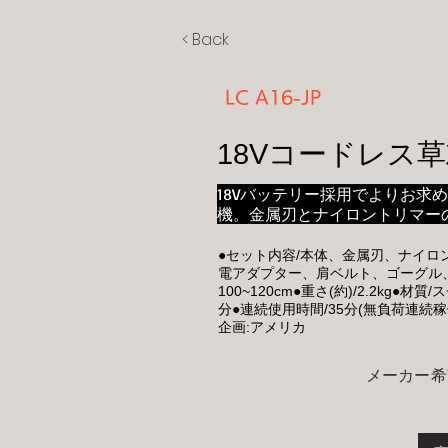
< Back
LC A16-JP
18Vコードレス
18Vバッテリー採用でよりお求
機。金属刃とナイロントリマー
●セット内容/本体、金属刃、ナイロ
電アダプター、肩ベルト、ゴーグル、収
100~120cm●重さ(約)/2.2kg
分●連続使用時間/35分(無負荷連続
企画:アメリカ
メーカー希