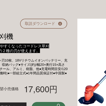
取説ダウンロード
草刈機
めやすくなったコードレス草刈
の２種の刃が使えます。
ン刃10枚、18Vリチウムイオンバッテリー、充
納バッグ●サイズ(約)/幅20×奥行15×高さ
●材質/スチール、アルミ、樹脂、他●充電時間目安/120
稼働時)●一部組立式●1年間品質保証付●中国製●
17,600円
望小売価格