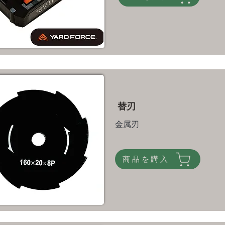
替刃
金属刃
商品を購入