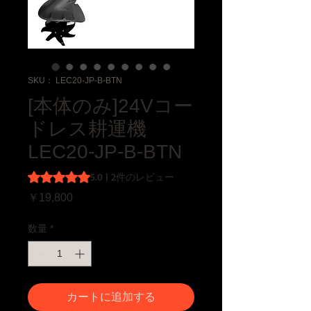
SKU： LEC20-JP-B-BTN
[本体のみ]24Vコー
ドレス耕運機
LEC20-JP-B-BTN
評価は2件のレビューに基づき、5つ星中5.0です。
5.0 | 2件のレビュー
価格
￥19,800
数量
*
カートに追加する