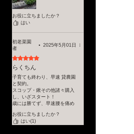
お役に立ちましたか？
はい
初老菜園
•
2025年5月01日
者
5つ星のうち5と評価されています。
らくちん
子育ても終わり、早速 貸農園
と契約。
スコップ・鍬その他諸々購入
し、いざスタート！
歳には勝てず、早速腰を痛め
ネット検索し耕運機を購入
お役に立ちましたか？
堆肥を混ぜて耕運・畝たてま
はい(1)
であっという間に終了
負荷をかけるとバッテリーの