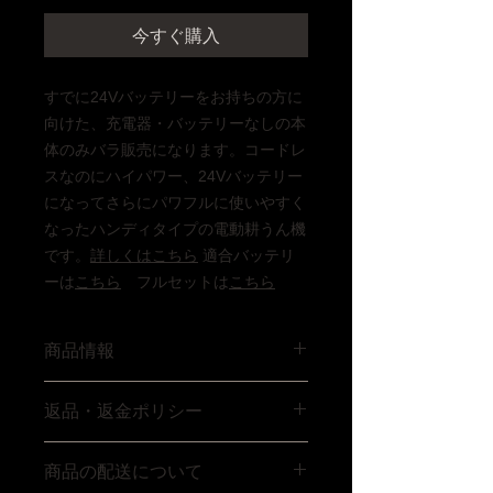
今すぐ購入
すでに24Vバッテリーをお持ちの方に
向けた、充電器・バッテリーなしの本
体のみバラ販売になります。コードレ
スなのにハイパワー、24Vバッテリー
になってさらにパワフルに使いやすく
なったハンディタイプの電動耕うん機
です。
詳しくは
こちら
適合バッテリ
ーは
こちら
フルセットは
こちら
商品情報
バッテリー、充電器なし●セット内容:
返品・返金ポリシー
本体、取扱説明書●サイズ（約）：幅
22×奥行20×全長105〜135cm●重さ：
品質には万全を期しておりますが、商
3.5kg（本体） ●材質：スチール、樹
商品の配送について
品に破損・不具合などあった場合は商
脂、他●電圧：24V●充電時間80分●連