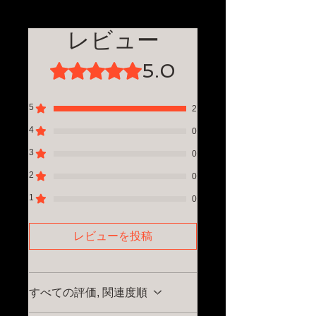
品到着後8日以内にご連絡いただき返
続稼働最長50分（無負荷時）●作業幅
送料は無料です。お届けまでに２〜５
品をお受けいたします。お客様都合に
約20cm●作業深度約８cm●１年間品質
営業日。着日・時間の指定は注文日よ
レビュー
よる返品の場合送料をご負担いただく
保証●企画/設計：アメリカ、製造：中
り３日以降のお日付で承ります。お急
場合がございます。返品は未使用の製
国
ぎの場合は別途お問い合わせくださ
品に限ります。返金は商品の返送をも
5.0
5つ星のうち5と評価されています。
※ディスプレイに表示された色とは、
い。
ってお振込のみとさせていただきま
若干異なる場合がございます。※細い
お盆・年末年始休業の期間中は10日ほ
す。
つるや草が絡まると途中停止する場合
どかかることがございます。休業期間
5
2
がございます。取り除いてからご使用
についてはホームページのお知らせを
ください。​※耕うん能力や稼働時間は
4
ご覧ください。
0
地面の土質や状態によって異なる場合
3
0
がございます。
2
0
1
0
レビューを投稿
すべての評価, 関連度順