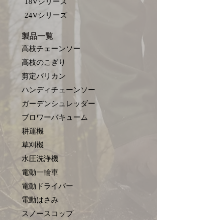
18Vシリーズ
​24Vシリーズ
製品一覧
高枝チェーンソー
高枝のこぎり
剪定バリカン
ハンディチェーンソー
ガーデンシュレッダー
ブロワーバキューム
耕運機
草刈機
水圧洗浄機
電動一輪車
電動ドライバー
電動はさみ
​スノースコップ