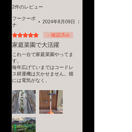
2件のレビュー
フークーポ
•
2024年8月09日
ナ
5つ星のうち5と評価されています。
確認済み
家庭菜園で大活躍
これ一台で家庭菜園やってま
す。
毎年広げていまではコードレ
ス耕運機は欠かせません。畑
には電気がなく、
燃料式は家庭菜園には抵抗が
あります。長期保証にも加入
し安心です。手入れをかかさ
ず使う事も大切です。