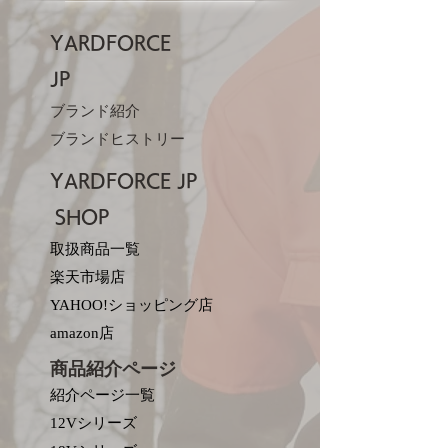
YARDFORCE
JP​
ブランド紹介
ブランドヒストリー
YARDFORCE JP​
SHOP
取扱商品一覧
楽天市場店
YAHOO!ショッピング店
amazon店
商品紹介ページ
紹介ページ一覧
12Vシリーズ