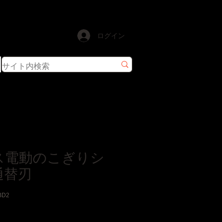
ログイン
ス電動のこぎりシ
通替刃
BD2