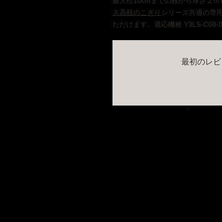
最大径10cmまでの枝から厚さ２
ス高枝のこぎり
シリーズ共通の専
ただけます。適応機種 Y3LS-C08-0000
最初のレビ