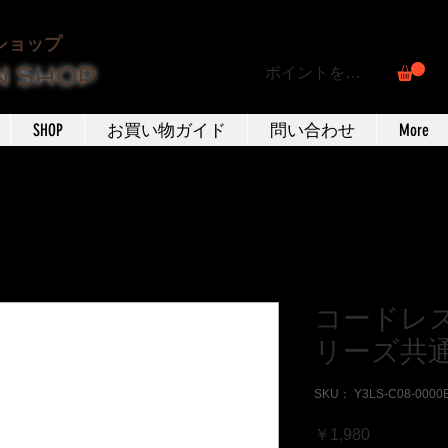
ショップ
N SHOP
ポイントを表示
SHOP
お買い物ガイド
問い合わせ
More
コードレ
リーズ共
SKU： Y3LS-C08-0000
価格
￥1,980