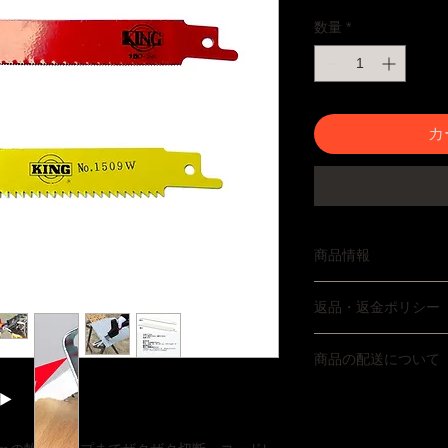
数量
*
カ
商品情報
※カラーが仕様変更
返品・返金ポリシー
いただけます。
木材用・軟鋼用の２
品質には万全を期し
ていません。商品の
商品の配送について
などあった場合は商
ざいますが使用上問
返品をお受けいたし
お届けまでに２〜５
送料をご負担いただ
より３日以降のお日
の製品に限ります。
お問い合わせくださ