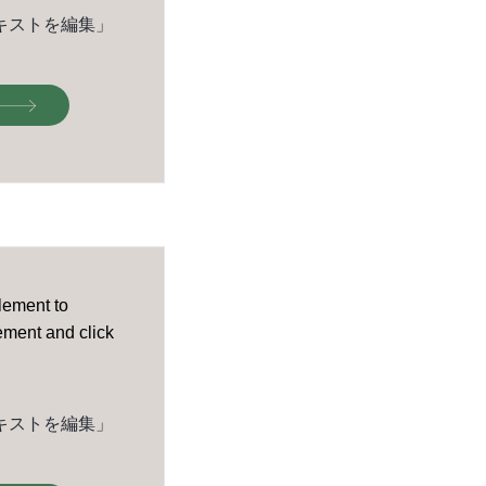
キストを編集」
element to
lement and click
キストを編集」