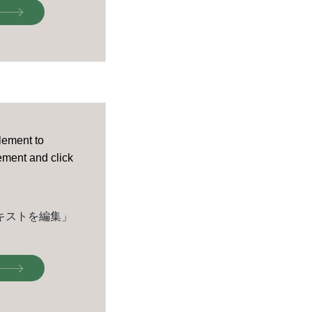
element to
lement and click
キストを編集」