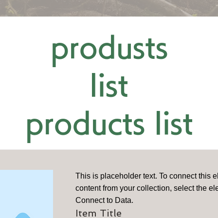
© 2014-2026 by aeroboxx Co.,Ltd
produsts
list
products list
This is placeholder text. To connect this 
content from your collection, select the e
Connect to Data.
Item Title