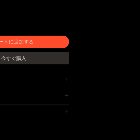
ートに追加する
今すぐ購入
しました。旧タイプと同様にご使用
枚組。固定用のボルトなどは付属し
ておりますが、商品に破損・不具合
特性上、舗装がはげている箇所がご
品到着後8日以内にご連絡いただき
題ありません。
ます。お客様都合による返品の場合
営業日。着日・時間の指定は注文日
く場合がございます。返品は未使用
付で承ります。お急ぎの場合は別途
返金は商品の返送をもってお振込の
い。