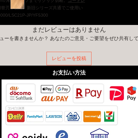
みとさせていただき
ｍｍの軟鋼パイプまでザクザク切断。
コードレ
お盆・年末年始休業
用替刃２枚組。新旧シリーズ共通でご使用い
ざいます。休業期間
/LSC21P-JP/YF5300
をご覧ください。
まだレビューはありません
ューを書きませんか？ あなたのご意見・ご要望をぜひ共有し
レビューを投稿
​お支払い方法