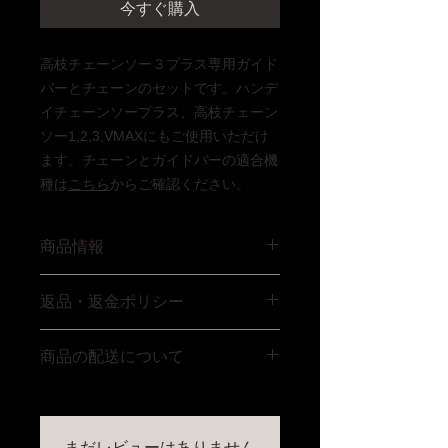
今すぐ購入
高枝チェーンソー３プラス専用ガイド
バーとチェーンのセットです。ハンデ
イチェーンソープラス、高枝チェーン
ソー1,2,3,VMAXにもご使用いただけ
ます。チェーンとガイドバーの適合機
種は
こちら
からご確認ください。
商品情報
ガイドバー、チェーンのセット組。適
返品・返金ポリシー
応チェーン刃OREGON91P040X(国内
汎用91PX040に相当)
品質には万全を期しておりますが、商
商品の配送について
品に破損・不具合などあった場合は商
品到着後8日以内にご連絡いただき返
送料は無料です。お届けまでに２〜５
品をお受けいたします。お客様都合に
営業日。着日・時間の指定は注文日よ
よる返品の場合送料をご負担いただく
り３日以降のお日付で承ります。お急
場合がございます。返品は未使用の製
まだレビューはありません