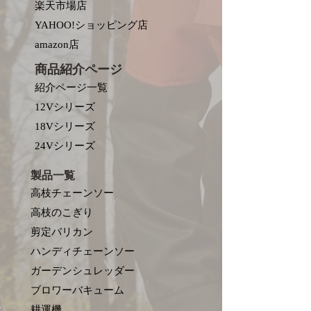
楽天市場店
YAHOO!ショッピング店
amazon店
商品紹介ページ
紹介ページ一覧
12Vシリーズ
18Vシリーズ
​24Vシリーズ
製品一覧
高枝チェーンソー
高枝のこぎり
剪定バリカン
ハンディチェーンソー
ガーデンシュレッダー
ブロワーバキューム
耕運機