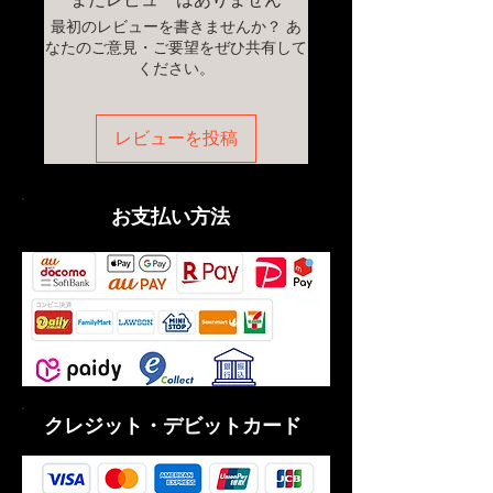
ぎの場合は別途お問い合わせくださ
品に限ります。返金は商品の返送をも
最初のレビューを書きませんか？ あ
い。
ってお振込のみとさせていただきま
なたのご意見・ご要望をぜひ共有して
お盆・年末年始休業の期間中は10日ほ
す。
ください。
どかかることがございます。休業期間
についてはホームページのお知らせを
ご覧ください。
レビューを投稿
​お支払い方法
クレジット・デビットカード