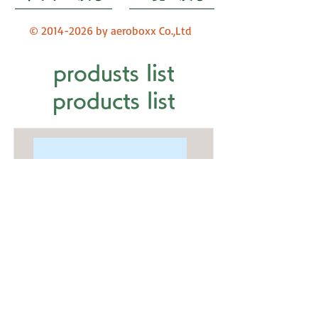
©
2014-2026
by aeroboxx Co.,Ltd
produsts list
products list
This is placeholder text. To connect this element
to content from your collection, select the element
and click Connect to Data.