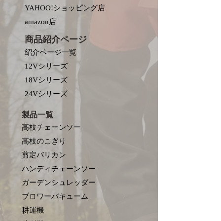
YAHOO!ショッピング店
amazon店
商品紹介ページ
紹介ページ一覧
12Vシリーズ
18Vシリーズ
​24Vシリーズ
製品一覧
高枝チェーンソー
高枝のこぎり
剪定バリカン
ハンディチェーンソー
ガーデンシュレッダー
ブロワーバキューム
耕運機