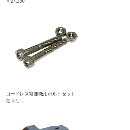
価格
￥27,280
コードレス耕運機用ボルトセット
在庫なし