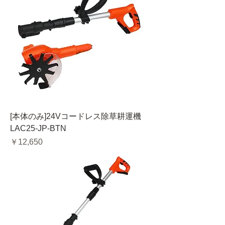
[本体のみ]24Vコードレス除草耕運機
LAC25-JP-BTN
価格
￥12,650