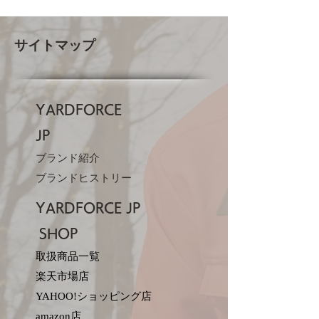
サイトマップ
YARDFORCE
JP​
ブランド紹介
ブランドヒストリー
YARDFORCE JP​
SHOP
取扱商品一覧
楽天市場店
YAHOO!ショッピング店
amazon店