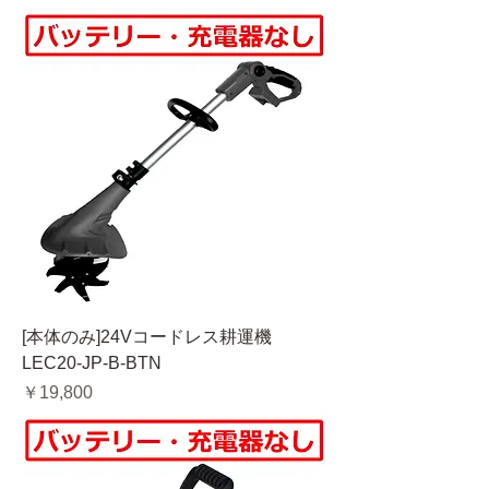
[本体のみ]24Vコードレス耕運機
LEC20-JP-B-BTN
価格
￥19,800