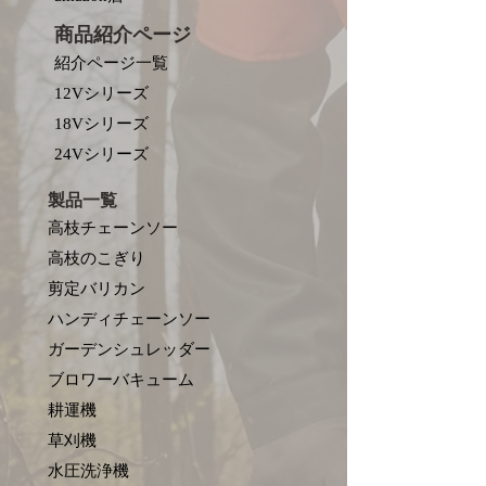
商品紹介ページ
紹介ページ一覧
12Vシリーズ
18Vシリーズ
​24Vシリーズ
製品一覧
高枝チェーンソー
高枝のこぎり
剪定バリカン
ハンディチェーンソー
ガーデンシュレッダー
ブロワーバキューム
耕運機
草刈機
水圧洗浄機