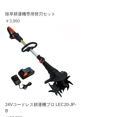
除草耕運機専用替刃セット
価格
￥3,960
24Vコードレス耕運機プロ LEC20-JP-
B