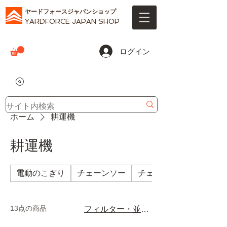
ヤードフォースジャパンショップ
YARDFORCE JAPAN SHOP
ログイン
ホーム
耕運機
耕運機
電動のこぎり
チェーンソー
チェーンソーパーツ
13点の商品
フィルター・並び替え