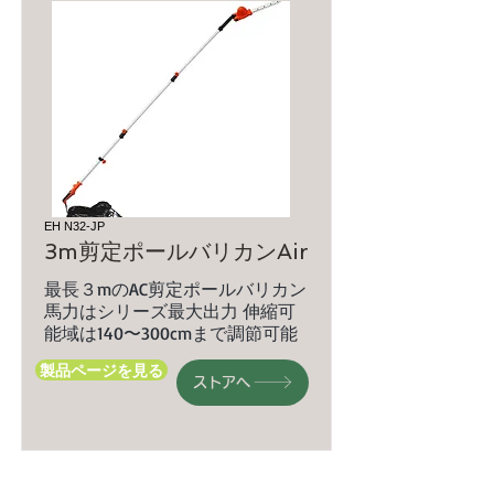
EH N32-JP
3m剪定ポールバリカンAir
最長３mのAC剪定ポールバリカン
馬力はシリーズ最大出力 伸縮可
能域は140〜300cmまで調節可能
製品ページを見る
ストアへ