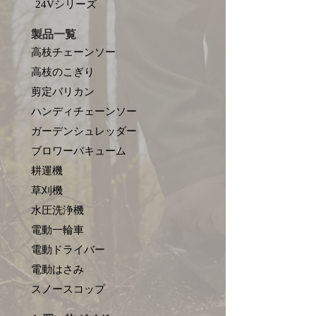
​24Vシリーズ
製品一覧
高枝チェーンソー
高枝のこぎり
剪定バリカン
ハンディチェーンソー
ガーデンシュレッダー
ブロワーバキューム
耕運機
草刈機
水圧洗浄機
電動一輪車
電動ドライバー
電動はさみ
​スノースコップ