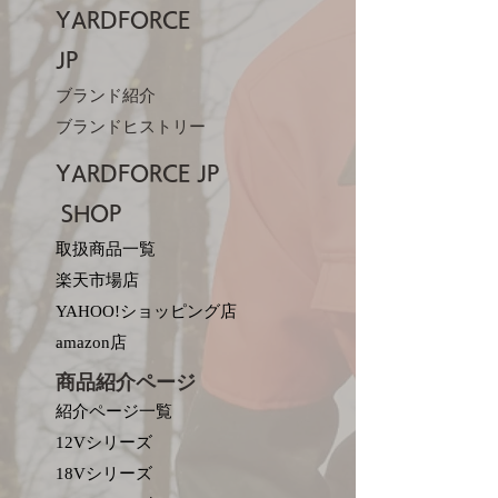
YARDFORCE
JP​
ブランド紹介
ブランドヒストリー
YARDFORCE JP​
SHOP
取扱商品一覧
楽天市場店
YAHOO!ショッピング店
amazon店
商品紹介ページ
紹介ページ一覧
12Vシリーズ
18Vシリーズ